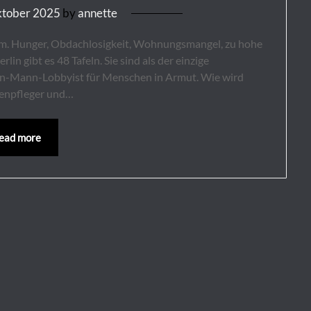
ktober 2025
by
annette
rm. Hunger, Obdachlosigkeit, Wohnungsmangel, zu hohe
lin gibt es 48 Tafeln. Sie sind als der einzige
Ein-Mann-Lobbyist für Menschen in Armut. Wie wird
kenpfleger und…
ead more