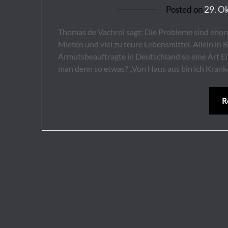
Posted on
29. O
Thomas de Vachroi sagt: Die Probleme sind eno
Mieten und viel zu teure Lebensmittel. Allein in Ber
Armutsbeauftragte in Deutschland so eine Art 
man denn so etwas? „Von Haus aus bin ich Kran
R