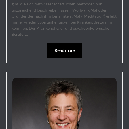
gibt, die sich mit wissenschaftlichen Methoden nur
unzureichend beschreiben lassen. Wolfgang Maly, der
Gründer der nach ihm benannten ,,Maly-Meditation“, erlebt
immer wieder Spontanheilungen bei Kranken, die zu ihm
kommen. Der Krankenpfleger und psychoonkologische
Berater…
Read more