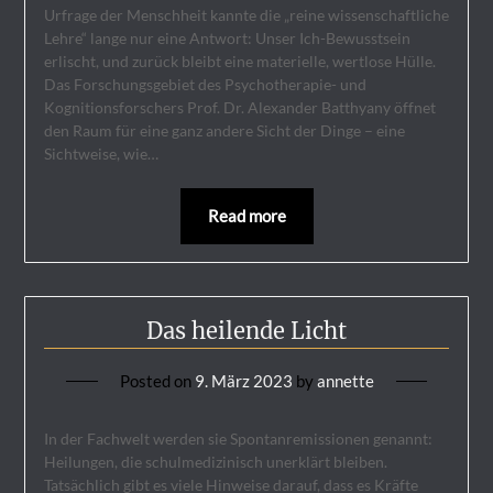
Urfrage der Menschheit kannte die „reine wissenschaftliche
Lehre“ lange nur eine Antwort: Unser Ich-Bewusstsein
erlischt, und zurück bleibt eine materielle, wertlose Hülle.
Das Forschungsgebiet des Psychotherapie- und
Kognitionsforschers Prof. Dr. Alexander Batthyany öffnet
den Raum für eine ganz andere Sicht der Dinge – eine
Sichtweise, wie…
Read more
Das heilende Licht
Posted on
9. März 2023
by
annette
In der Fachwelt werden sie Spontanremissionen genannt:
Heilungen, die schulmedizinisch unerklärt bleiben.
Tatsächlich gibt es viele Hinweise darauf, dass es Kräfte