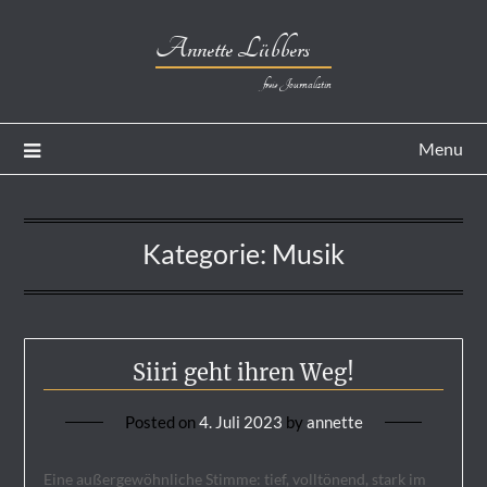
Annette Lübbers
freie Journalistin
Menu
Kategorie:
Musik
Siiri geht ihren Weg!
Posted on
4. Juli 2023
by
annette
Eine außergewöhnliche Stimme: tief, volltönend, stark im