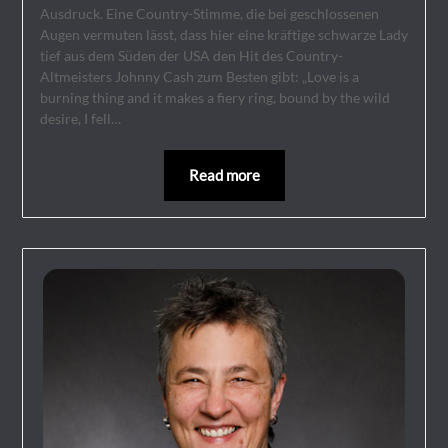
Ausdruck. Eine Country-Stimme, die bei geschlossenen
Augen vermuten lässt, dass hier eine kräftige schwarze Lady
tief aus dem Süden der USA den Hit des Country-
Altmeisters Johnny Cash zum Besten gibt: „Love is a
burning thing and it makes a fiery ring, bound by the wild
desire, I fell…
Read more