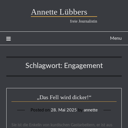
Annette Lübbers
freie Journalistin
Menu
Schlagwort:
Engagement
„Das Fell wird dicker!“
Posted on
28. Mai 2025
by
annette
Sie ist die Enkelin von kurdischen Gastarbeitern, er ist aus