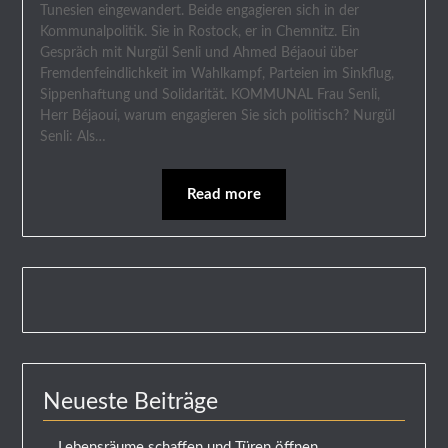
Tunesien eingewandert. Beide engagieren sich in der
Kommunalpolitik. Sie in Rostock, er in Chemnitz. Ein
Gespräch mit Nurgül Senli und Ahmed Béjaoui über
Fremdenfeindlichkeit im Wahlkampf, Parteien im Sinkflug,
Sippenhaftung und Solidarität. KOMMUNAL Frau Senli,
Herr Béjaoui, warum engagieren Sie sich politisch? Nurgül
Senli: Als…
Read more
Neueste Beiträge
Lebensräume schaffen und Türen öffnen