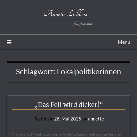
Annette Lübbers
freie Journalistin
Menu
Schlagwort:
Lokalpolitikerinnen
„Das Fell wird dicker!“
Posted on
28. Mai 2025
by
annette
Sie ist die Enkelin von kurdischen Gastarbeitern, er ist aus