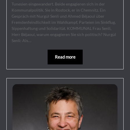
Tunesien eingewandert. Beide engagieren sich in der
Kommunalpolitik. Sie in Rostock, er in Chemnitz. Ein
Gespräch mit Nurgül Senli und Ahmed Béjaoui über
Fremdenfeindlichkeit im Wahlkampf, Parteien im Sinkflug,
Sippenhaftung und Solidarität. KOMMUNAL Frau Senli,
Herr Béjaoui, warum engagieren Sie sich politisch? Nurgül
Senli: Als…
Read more