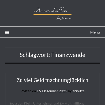
Annette Lübbers
freie Journalistin
Menu
Schlagwort:
Finanzwende
Zu viel Geld macht unglücklich
Posted on
16. Dezember 2025
by
annette
Sebastian Klein, Unternehmer und Ex-Multimillionär,