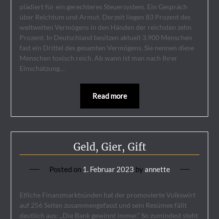
plädiert für ein gerechteres Steuersystem. Ein Gespräch
über Reichtum und Armut. Derzeit liegen 83 Prozent des
weltweiten Vermögens in den Händen der reichsten zehn
Prozent. In Deutschland besitzen aktuell 3.900 Menschen
fast ein Drittel des gesamten Vermögens. Sie nennen diese
Menschen toxisch reich. Ab wann ist man nach Ihrer
Einschätzung…
Read more
Geld, Gier, Gift
Posted on
1. Februar 2023
by
annette
Etliche Finanzmarktsünden hat der promovierte Volkswirt
auf 256 Seiten zusammengefasst und sein Resümee fällt
deutlich aus: ,,Die Bank gewinnt immer.“ So zumindest steht