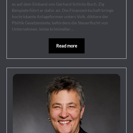
es auf dem Einband von Gerhard Schicks Buch. Zig
Beispiele führt er dafür an: Die Finanzwirtschaft bringe
hochriskante Anlageformen unters Volk, diktiere der
Pblitik Gesetzestexte, befördere die Steuerflucht von
Unternehmen, leiste krimineller…
Read more